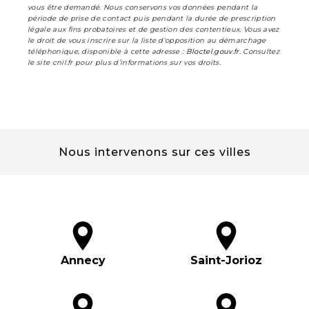
vous être demandé. Nous conservons vos données pendant la
période de prise de contact puis pendant la durée de prescription
légale aux fins probatoires et de gestion des contentieux. Vous avez
le droit de vous inscrire sur la liste d'opposition au démarchage
téléphonique, disponible à cette adresse :
Bloctel.gouv.fr
. Consultez
le site cnil.fr pour plus d’informations sur vos droits.
Nous intervenons sur ces villes
Annecy
Saint-Jorioz