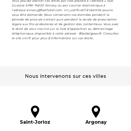
Vous pouvez exercer ces droits par voie postale à l'adresse 2 Rue
Gustave Eiffel 74600 Annecy ou par courrier électronique à
l'adresse annecy@fasthotel.com. Un justificatif d'identité pourra
vous être demandé. Nous conservons vos données pendant la
période de prise de contact puis pendant la durée de prescription
légale aux fins probatoires et de gestion des contentieux. Vous avez
le droit de vous inscrire sur la liste d'opposition au démarchage
téléphonique, disponible à cette adresse :
Bloctel.gouv.fr
. Consultez
le site cnil.fr pour plus d’informations sur vos droits.
Nous intervenons sur ces villes
Saint-Jorioz
Argonay