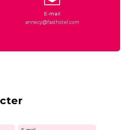
E-mail
annecy@fasthotel.com
cter