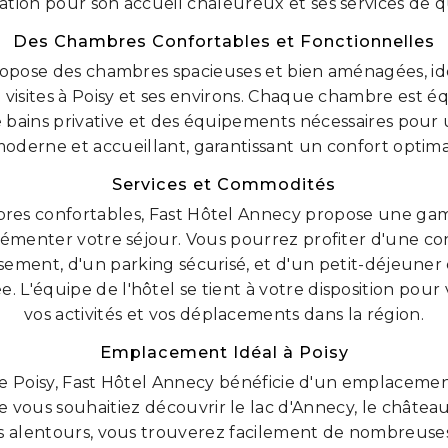
ation pour son accueil chaleureux et ses services de qu
Des Chambres Confortables et Fonctionnelles
opose des chambres spacieuses et bien aménagées, id
visites à Poisy et ses environs. Chaque chambre est éq
de bains privative et des équipements nécessaires pour 
moderne et accueillant, garantissant un confort optim
Services et Commodités
bres confortables, Fast Hôtel Annecy propose une gam
menter votre séjour. Vous pourrez profiter d'une con
ssement, d'un parking sécurisé, et d'un petit-déjeune
 L'équipe de l'hôtel se tient à votre disposition pour 
vos activités et vos déplacements dans la région.
Emplacement Idéal à Poisy
de Poisy, Fast Hôtel Annecy bénéficie d'un emplaceme
e vous souhaitiez découvrir le lac d'Annecy, le châtea
alentours, vous trouverez facilement de nombreuses a