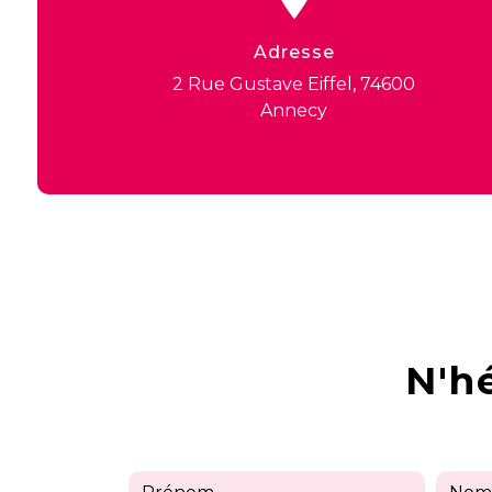
Adresse
2 Rue Gustave Eiffel, 74600
Annecy
N'h