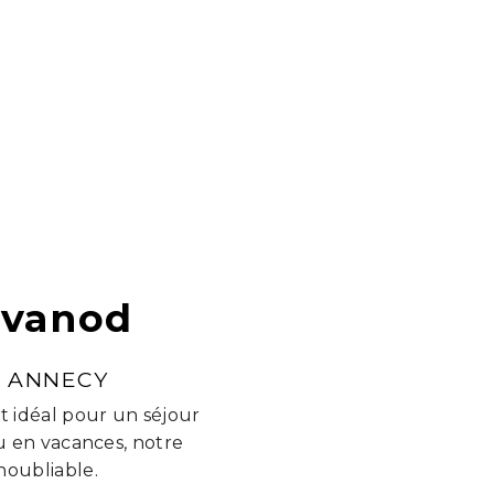
avanod
L ANNECY
t idéal pour un séjour
u en vacances, notre
noubliable.