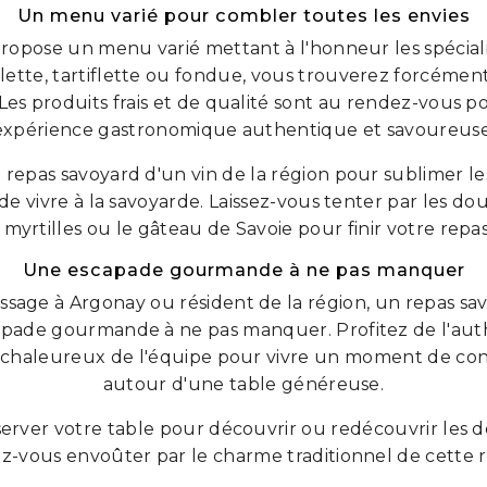
Un menu varié pour combler toutes les envies
ropose un menu varié mettant à l'honneur les spécial
lette, tartiflette ou fondue, vous trouverez forcément 
es produits frais et de qualité sont au rendez-vous p
expérience gastronomique authentique et savoureuse
epas savoyard d'un vin de la région pour sublimer le
 de vivre à la savoyarde. Laissez-vous tenter par les 
x myrtilles ou le gâteau de Savoie pour finir votre repa
Une escapade gourmande à ne pas manquer
sage à Argonay ou résident de la région, un repas sa
pade gourmande à ne pas manquer. Profitez de l'auth
il chaleureux de l'équipe pour vivre un moment de conv
autour d'une table généreuse.
server votre table pour découvrir ou redécouvrir les dé
ez-vous envoûter par le charme traditionnel de cette 