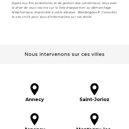
légale aux fins probatoires et de gestion des contentieux. Vous avez
le droit de vous inscrire sur la liste d'opposition au démarchage
téléphonique, disponible à cette adresse :
Bloctel.gouv.fr
. Consultez
le site cnil.fr pour plus d’informations sur vos droits.
Nous intervenons sur ces villes
Annecy
Saint-Jorioz