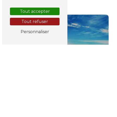
hôtel
Tout accepter
Tout refuser
Personnaliser
tourisme
demi-pension